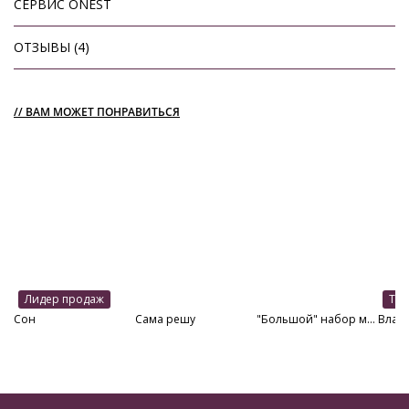
СЕРВИС ONEST
ОТЗЫВЫ (4)
// ВАМ МОЖЕТ ПОНРАВИТЬСЯ
Лидер продаж
Тол
Сон
Сама решу
"Большой" набор многоразовых прокладок 2.0