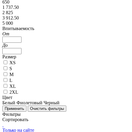
650
1 737.50
2 825
3 912.50
5 000
Впитываемость
От
До
Размер
XS
S
M
L
XL
2XL
Цвет
Белый
Фиолетовый
Черный
Фильтры
Сортировать
Только на сайте