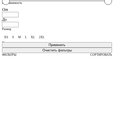
Впитываемость
От
До
Размер
XS
S
M
L
XL
2XL
Цвет
Телесный
Черный
ФИЛЬТРЫ
СОРТИРОВАТЬ