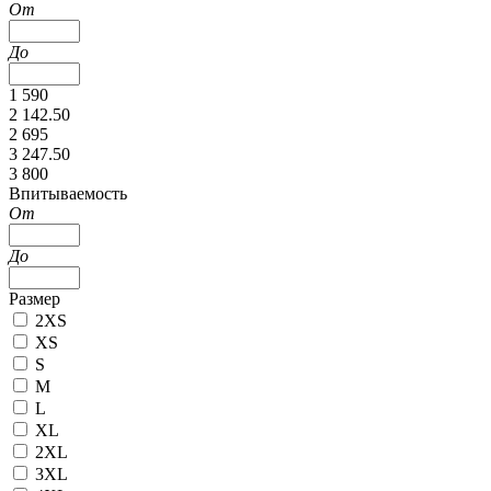
От
До
1 590
2 142.50
2 695
3 247.50
3 800
Впитываемость
От
До
Размер
2XS
XS
S
M
L
XL
2XL
3XL