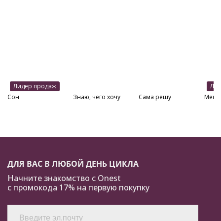
Лидер продаж
Лид
Сон
Знаю, чего хочу
Сама решу
Менс
ДЛЯ ВАС В ЛЮБОЙ ДЕНЬ ЦИКЛА
Начните знакомство с Onest
с промокода 17% на первую покупку