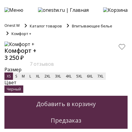
Onest W
Каталог товаров
Впитывающее белье
Комфорт +
Комфорт +
3 250 ₽
7 отзывов
Размер
XS
S
M
L
XL
2XL
3XL
4XL
5XL
6XL
7XL
Цвет
Черный
Добавить в корзину
Предзаказ