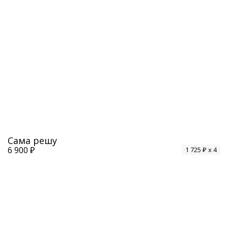
Сама решу
6 900 ₽
1 725 ₽ x 4