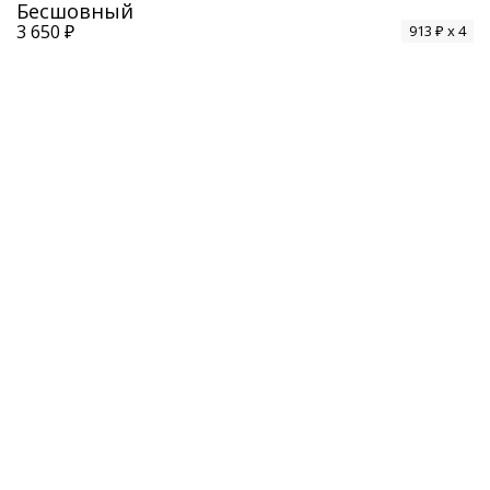
Бесшовный
3 650 ₽
913 ₽ x 4