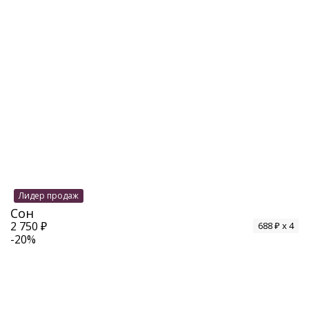
Лидер продаж
Сон
2 750 ₽
688 ₽ x 4
-20%