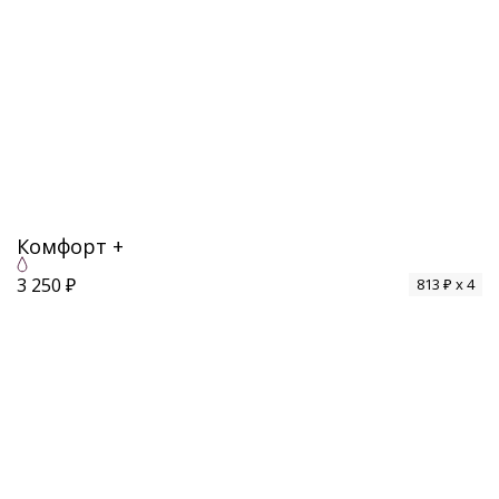
Комфорт +
3 250 ₽
813 ₽ x 4