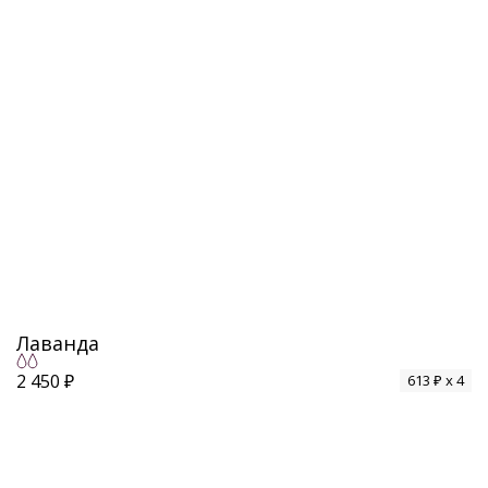
Лаванда
2 450 ₽
613 ₽ x 4