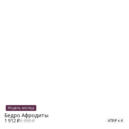
Модель месяца
Бедро Афродиты
1 912 ₽
2 390 ₽
478 ₽ x 4