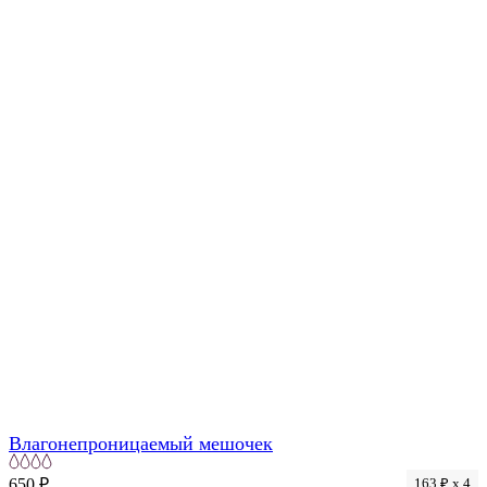
Только на сайте
Влагонепроницаемый мешочек
650 ₽
163 ₽ x 4