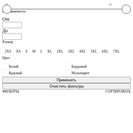
от
до
Впитываемость
От
До
Размер
2XS
XS
S
M
L
XL
2XL
3XL
4XL
5XL
6XL
7XL
Цвет
Белый
Бордовый
Красный
Мультицвет
Телесный
Фиолетовый
Черный
ФИЛЬТРЫ
СОРТИРОВАТЬ